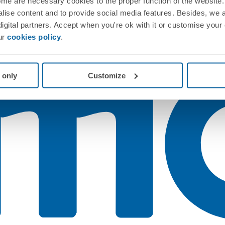
me are necessary cookies to the proper function of the website. 
nalise content and to provide social media features. Besides, we 
 digital partners. Accept when you're ok with it or customise your
ur
cookies policy
.
 only
Customize