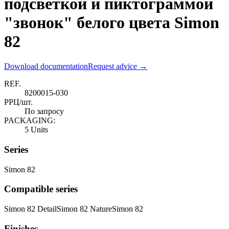
подсветкой и пиктограммой
"звонок" белого цвета Simon
82
Download documentation
Request advice →
REF.
8200015-030
РРЦ/шт.
По запросу
PACKAGING:
5 Units
Series
Simon 82
Compatible series
Simon 82 Detail
Simon 82 Nature
Simon 82
Finishes