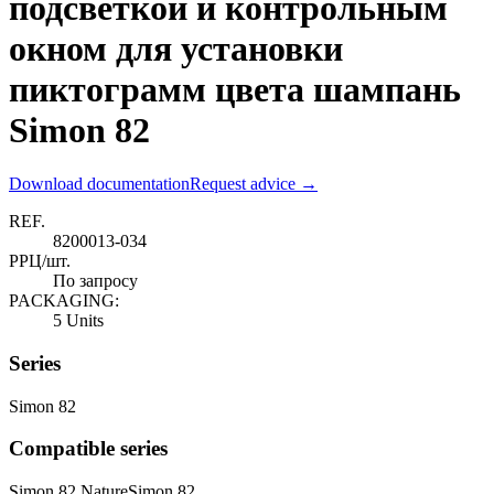
подсветкой и контрольным
окном для установки
пиктограмм цвета шампань
Simon 82
Download documentation
Request advice →
REF.
8200013-034
РРЦ/шт.
По запросу
PACKAGING:
5 Units
Series
Simon 82
Compatible series
Simon 82 Nature
Simon 82