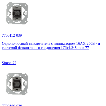
7700112-039
Однополюсный выключатель с индикатором 16AX 250В~ и
системой безвинтового соединения 1Click® Simon 77
Simon 77
7700160-039