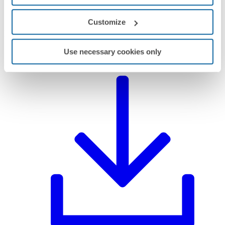
Customize
Documentação
Use necessary cookies only
Ficha técnica
PDF