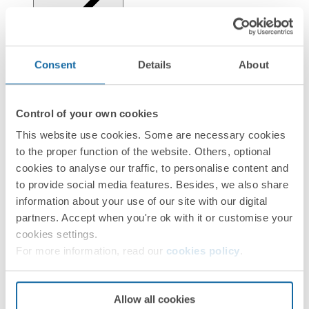
Instalação e manutenção
Consent
Details
About
Control of your own cookies
This website use cookies. Some are necessary cookies
to the proper function of the website. Others, optional
Regulamentos
cookies to analyse our traffic, to personalise content and
to provide social media features. Besides, we also share
information about your use of our site with our digital
partners. Accept when you're ok with it or customise your
cookies settings.
Informação logística
For more information, read our
cookies policy
.
Allow all cookies