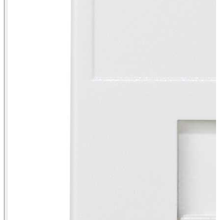
Vista frontal placa de voz e dados plana com proteção de pó para 1
conetor RJ45 Simon K45 branco