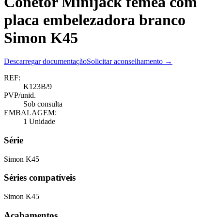
Conetor Minijack fêmea com
placa embelezadora branco
Simon K45
Descarregar documentação
Solicitar aconselhamento →
REF:
K123B/9
PVP/unid.
Sob consulta
EMBALAGEM:
1 Unidade
Série
Simon K45
Séries compatíveis
Simon K45
Acabamentos