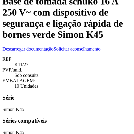
Base de tomada schuko 16 A
250 V~ com dispositivo de
segurança e ligação rápida de
bornes verde Simon K45
Descarregar documentação
Solicitar aconselhamento →
REF:
K11/27
PVP/unid.
Sob consulta
EMBALAGEM:
10 Unidades
Série
Simon K45
Séries compatíveis
Simon K45