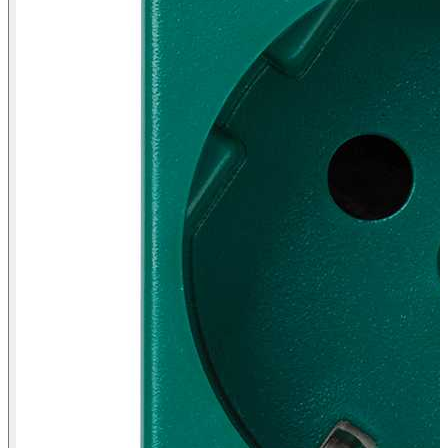
Vista frontal base de tomada schuko 16 A 250 V~ Simon K45 verde