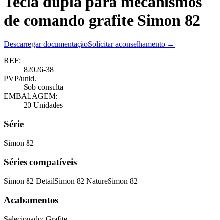
Tecla dupla para mecanismos
de comando grafite Simon 82
Descarregar documentação
Solicitar aconselhamento →
REF:
82026-38
PVP/unid.
Sob consulta
EMBALAGEM:
20 Unidades
Série
Simon 82
Séries compatíveis
Simon 82 Detail
Simon 82 Nature
Simon 82
Acabamentos
Selecionado:
Grafite