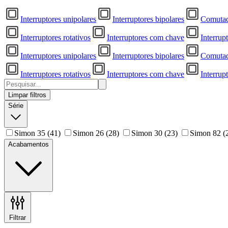
Interruptores unipolares
Interruptores bipolares
Comutad
Interruptores rotativos
Interruptores com chave
Interrup
Interruptores unipolares
Interruptores bipolares
Comutad
Interruptores rotativos
Interruptores com chave
Interrup
Limpar filtros
Série
Simon 35
(41)
Simon 26
(28)
Simon 30
(23)
Simon 82
(
Acabamentos
Filtrar