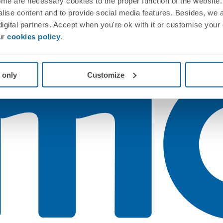
me are necessary cookies to the proper function of the website. 
nalise content and to provide social media features. Besides, we 
 digital partners. Accept when you're ok with it or customise your
ur
cookies policy
.
 only
Customize