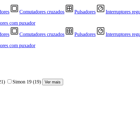
ores
Comutadores cruzados
Pulsadores
Interruptores reg
tores com puxador
ores
Comutadores cruzados
Pulsadores
Interruptores reg
tores com puxador
21)
Simon 19
(19)
Ver mais