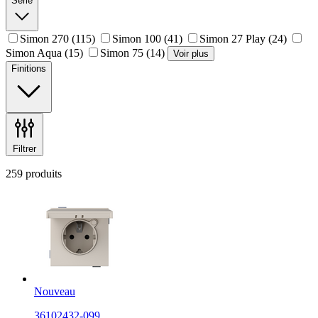
Série
Simon 270
(115)
Simon 100
(41)
Simon 27 Play
(24)
Simon Aqua
(15)
Simon 75
(14)
Voir plus
Finitions
Filtrer
259 produits
Nouveau
36102432-099