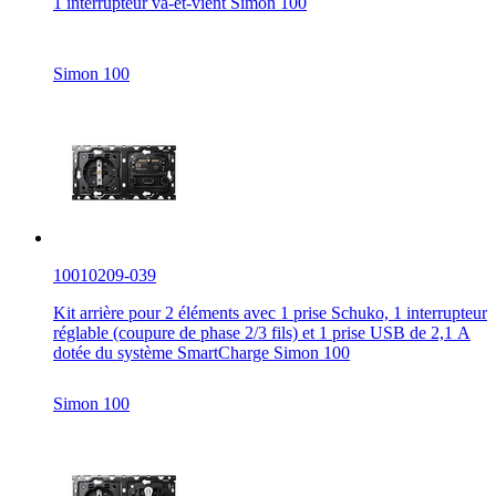
1 interrupteur va-et-vient Simon 100
Simon 100
10010209-039
Kit arrière pour 2 éléments avec 1 prise Schuko, 1 interrupteur
réglable (coupure de phase 2/3 fils) et 1 prise USB de 2,1 A
dotée du système SmartCharge Simon 100
Simon 100