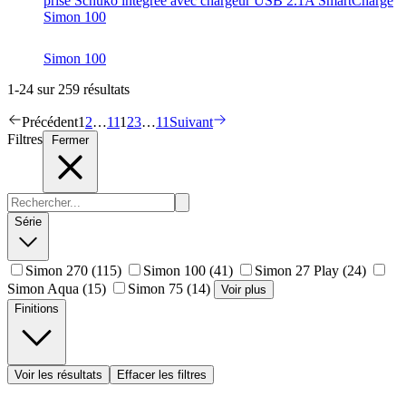
prise Schuko intégrée avec chargeur USB 2.1A SmartCharge
Simon 100
Simon 100
1-24 sur 259 résultats
Précédent
1
2
…
11
1
2
3
…
11
Suivant
Filtres
Fermer
Série
Simon 270
(115)
Simon 100
(41)
Simon 27 Play
(24)
Simon Aqua
(15)
Simon 75
(14)
Voir plus
Finitions
Voir les résultats
Effacer les filtres