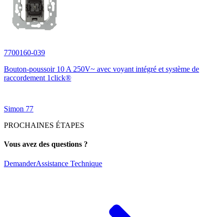
7700160-039
Bouton-poussoir 10 A 250V~ avec voyant intégré et système de
raccordement 1click®
Simon 77
PROCHAINES ÉTAPES
Vous avez des questions ?
Demander
Assistance Technique