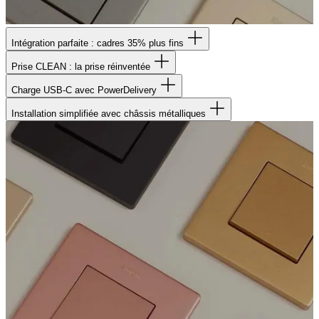
Intégration parfaite : cadres 35% plus fins
Prise CLEAN : la prise réinventée
Charge USB-C avec PowerDelivery
Installation simplifiée avec châssis métalliques