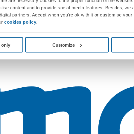
me are necessary cookies to the proper function of the website. 
nalise content and to provide social media features. Besides, we 
 digital partners. Accept when you're ok with it or customise your
ur
cookies policy
.
 only
Customize