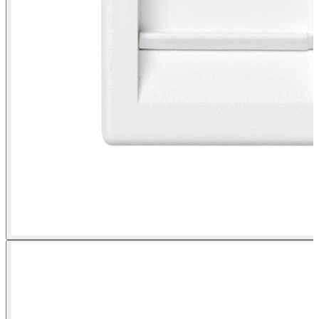
Plaque plate voix et données avec cache anti-poussière pour 2
connecteurs RJ45 Simon K45 blanc vue de face