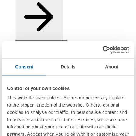
Installation et Maintenance
Consent
Details
About
Control of your own cookies
This website use cookies. Some are necessary cookies
Réglementation et informations environnementales
to the proper function of the website. Others, optional
cookies to analyse our traffic, to personalise content and
to provide social media features. Besides, we also share
information about your use of our site with our digital
partners. Accept when you're ok with it or customise your