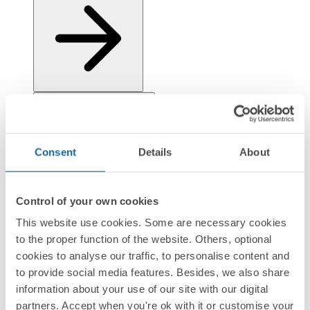
Installation et Maintenance
Consent
Details
About
Control of your own cookies
This website use cookies. Some are necessary cookies
Réglementation et informations environnementales
to the proper function of the website. Others, optional
cookies to analyse our traffic, to personalise content and
to provide social media features. Besides, we also share
information about your use of our site with our digital
partners. Accept when you're ok with it or customise your