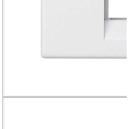
Plaque plate voix et données sans cache anti-poussière pour 1
connecteur RJ45 Simon K45 blanc vue de face