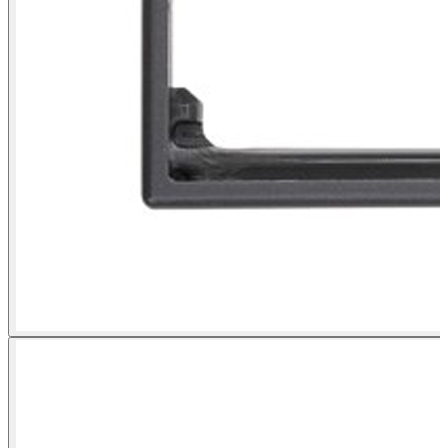
Plaque d'adaptation individuelle pour solutions Simon k45 graphite
Simon 500 Cima vue frontale