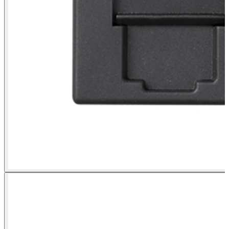
Plaque voix et données avec cache anti-poussière 1 élément pour 2
connecteurs RJ45, compatible avec d'autres fabricants graphite
Simon 500 Cima vue frontale