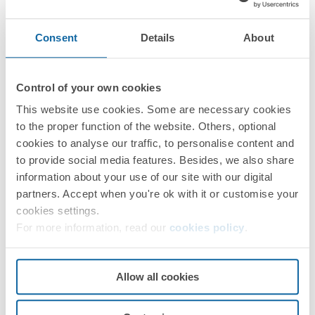
Consent
Details
About
Control of your own cookies
Informations techniques
This website use cookies. Some are necessary cookies
to the proper function of the website. Others, optional
cookies to analyse our traffic, to personalise content and
to provide social media features. Besides, we also share
information about your use of our site with our digital
partners. Accept when you're ok with it or customise your
Installation et Maintenance
cookies settings.
For more information, read our
cookies policy
.
Allow all cookies