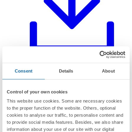
Consent
Details
About
Informations produit
Control of your own cookies
Cadre minimal pour un élément de couleur noire quartz que vous
pouvez trouver dans la catégorie "cadres" de la collection Simon
This website use cookies. Some are necessary cookies
100. Sa prise est faite de matériaux thermoplastiques et d'un cadre en
PMMA. Profitez grâce à la série de nouveaux interrupteurs Simon
to the proper function of the website. Others, optional
100 qui deviennent intelligents, une révolution en termes de
cookies to analyse our traffic, to personalise content and
convivialité et d’apparence. Une collection qui apportera les
to provide social media features. Besides, we also share
différences dans les maisons et les espaces publics. La collection
commémorative du centenaire de Simon ne vous fera regretter aucun
information about your use of our site with our digital