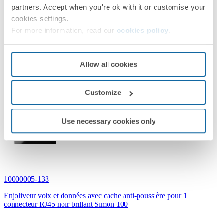
moment de la décision de choisir ses éléments. Son apparence
partners. Accept when you're ok with it or customise your
repose sur la forme et la fonctionnalité et combine parfaitement les
cookies settings.
deux. La collection est conçue pour faciliter l’interaction des
personnes avec chaque élément. Profitez des éléments de la gamme
For more information, read our
cookies policy
.
les plus simples, intuitifs et confortables en termes d'utilisation,
bénéficiant de trois esthétiques: minimum, matrice et verticale,
rendant ainsi les possibilités d'installation dans votre maison infinies.
Allow all cookies
Leer más
Produits associés
Customize
Use necessary cookies only
10000005-138
Enjoliveur voix et données avec cache anti-poussière pour 1
connecteur RJ45 noir brillant Simon 100