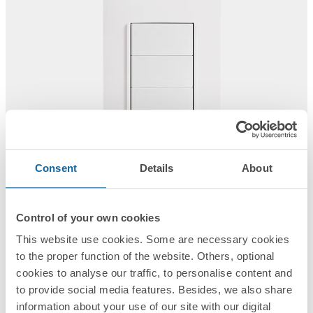
Consent
Details
About
Gama ORIGEN
Gama ORIGEN
Gama CROMA
Gama TERRA
Control of your own cookies
This website use cookies. Some are necessary cookies
Funcionalidades
to the proper function of the website. Others, optional
cookies to analyse our traffic, to personalise content and
Teclas y tapas
Reguladores de luz
Marcos
Tapas
to provide social media features. Besides, we also share
information about your use of our site with our digital
ciegas
Enchufes
Interruptores
Interruptores conectivos