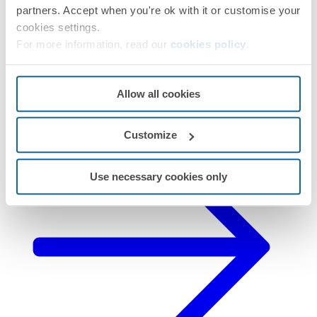
partners. Accept when you're ok with it or customise your
iO
cookies settings.
Teclas y tapas
Reguladores de luz
Marcos
Tapas
For more information, read our
cookies policy
.
ciegas
Enchufes
Interruptores
Interruptores conectivos
iO
Ver productos Simon 26
Allow all cookies
Customize
Use necessary cookies only