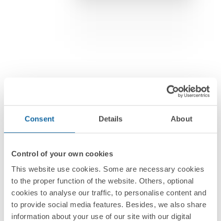
Consent
Details
About
Control of your own cookies
Электроустановочные изделия
This website use cookies. Some are necessary cookies
to the proper function of the website. Others, optional
Simon 24 Harmonie
cookies to analyse our traffic, to personalise content and
Дизайн в идеальном равновесии.
to provide social media features. Besides, we also share
information about your use of our site with our digital