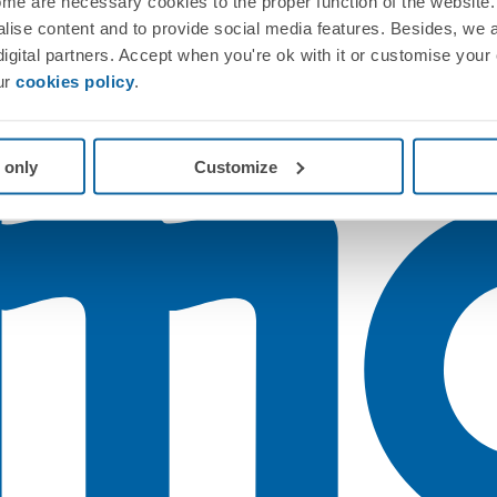
me are necessary cookies to the proper function of the website. 
nalise content and to provide social media features. Besides, we 
 digital partners. Accept when you're ok with it or customise your
ur
cookies policy
.
 only
Customize