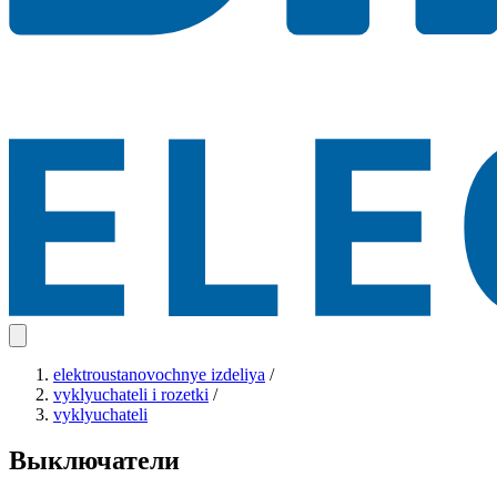
elektroustanovochnye izdeliya
/
vyklyuchateli i rozetki
/
vyklyuchateli
Выключатели