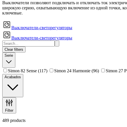
Выключатели позволяют подключать и отключать ток электрич
широкую серию, охватывающую включение из одной точки, кон
ключевые.
Выключатели-светорегуляторы
Выключатели-светорегуляторы
Clear filters
Serie
Simon 82 Sense
(117)
Simon 24 Harmonie
(96)
Simon 27 P
Acabados
Filter
489 products