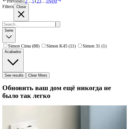
Previous
1
2
…
5
1
2
3
…
5
Next
Filters
Close
Serie
Simon Cima
(88)
Simon K45
(11)
Simon 31
(1)
Acabados
See results
Clear filters
Обновить ваш дом ещё никогда не
было так легко