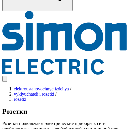
elektroustanovochnye izdeliya
/
vyklyuchateli i rozetki
/
rozetki
Розетки
Розетки подключают электрические приборы к сети —
необходимая функция для любой жилой, гостиничной или