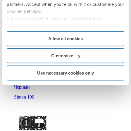
partners. Accept when you're ok with it or customise your
cookies settings.
For more information, read our
cookies policy
.
Allow all cookies
10010206-039
Customize
Кит на 2 поста, механизмы: 1 розетка Schuko 2Р+Е 16A
250В~ + 1 з/у USB A 10W + 1 переключатель
Use necessary cookies only
(проходной) + суппорт Simon 100
Черный
Simon 100