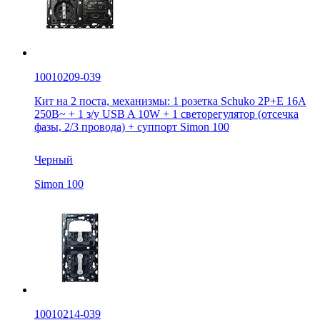
10010209-039
Кит на 2 поста, механизмы: 1 розетка Schuko 2Р+Е 16A
250В~ + 1 з/у USB A 10W + 1 светорегулятор (отсечка
фазы, 2/3 провода) + суппорт Simon 100
Черный
Simon 100
10010214-039