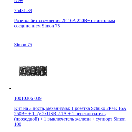
New
75431-39
Розетка без заземления 2Р 16A 250В~ с винтовым
соединением Simon 75
Simon 75
10010306-039
Кит на 3 поста, механизмы: 1 розетка Schuko 2Р+Е 16A
250В~ + 1 з/у 2хUSB 2.1А + 1 переключатель
(проходной) + 1 выключатель жалюзи + суппорт Simon
100