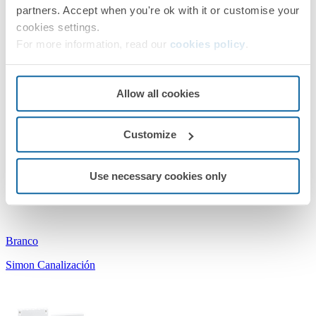
Cinza
partners. Accept when you're ok with it or customise your
cookies settings.
Simon Canalización
For more information, read our
cookies policy
.
Allow all cookies
Customize
TSA1605502/9
Use necessary cookies only
Acessório tampa final para calha de PVC 160x55mm
Branco
Simon Canalización