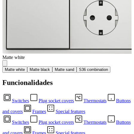
Matte white
Matte white
Matte black
Matte sand
S36 combination
Funcionalidades
Switches
Plug socket covers
Thermostats
Buttons
and covers
Frames
Special features
Switches
Plug socket covers
Thermostats
Buttons
and covers
Frames
Special features