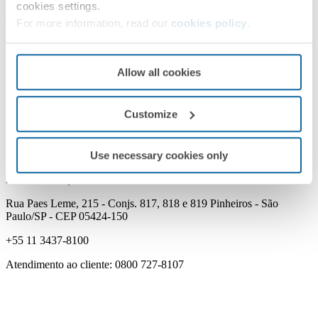
cookies settings.
Rua Santiago Ballesteros, 860 Cinco - Contagem/MG - CEP 32010-
050
For more information, read our
cookies policy
.
Nossos endreços: Matriz
Rua Santiago Ballesteros, 860 Cinco - Contagem/MG - CEP 32010-
Allow all cookies
050
(31) 2566-6773
Customize
(31) 99235-1098
Use necessary cookies only
contato.smee@simonelectric.com
Nossos endreços: Filial
Rua Paes Leme, 215 - Conjs. 817, 818 e 819 Pinheiros - São
Paulo/SP - CEP 05424-150
+55 11 3437-8100
Atendimento ao cliente: 0800 727-8107