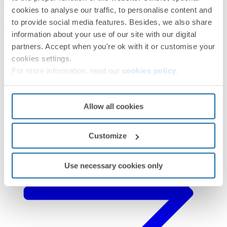
Branco
cookies to analyse our traffic, to personalise content and
Simon 27 Play
to provide social media features. Besides, we also share
information about your use of our site with our digital
PRÓXIMAS ETAPAS
partners. Accept when you're ok with it or customise your
cookies settings.
Surgiu alguma dúvida?
For more information, read our
cookies policy
.
Pedir
Assistência Técnica
Allow all cookies
Customize
Use necessary cookies only