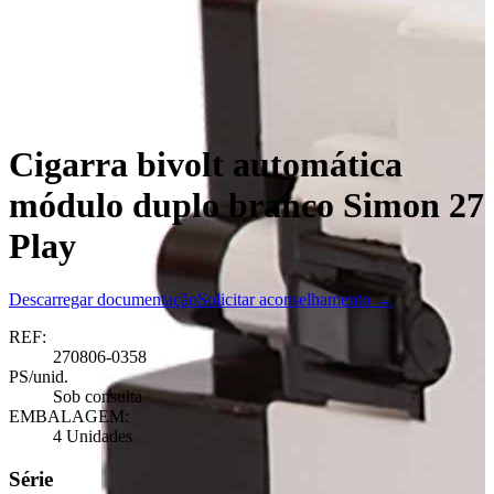
Cigarra bivolt automática
módulo duplo branco Simon 27
Play
Descarregar documentação
Solicitar aconselhamento →
REF:
270806-0358
PS/unid.
Sob consulta
EMBALAGEM:
4 Unidades
Série