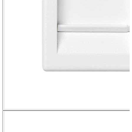
Plaque plate voix et données avec cache anti-poussière pour 2
connecteurs RJ45 Simon K45 blanc vue de face