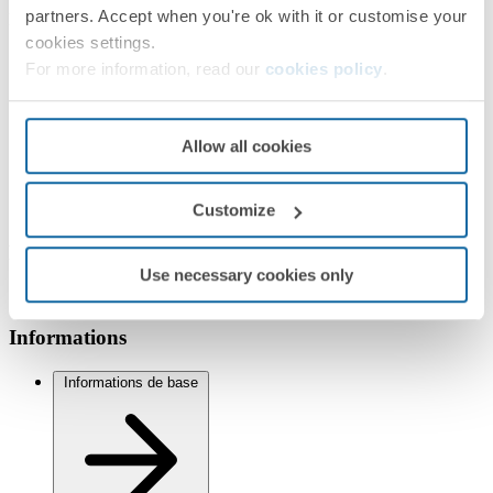
partners. Accept when you're ok with it or customise your
EMBALLAGE :
5 Unités
cookies settings.
For more information, read our
cookies policy
.
Série
Simon 82
Allow all cookies
Séries compatibles
Simon 82 Detail
Simon 82 Nature
Simon 82
Customize
Finitions
Use necessary cookies only
Sélectionné :
Graphite
Informations
Informations de base