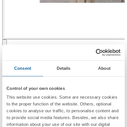
Touche individuelle pour
mécanismes S.77 combinable
Consent
Details
About
avec les voyants 82972 et 82982
graphite Simon 82
Control of your own cookies
This website use cookies. Some are necessary cookies
Télécharger la documentation
Demander conseil →
to the proper function of the website. Others, optional
cookies to analyse our traffic, to personalise content and
RÉF :
8200013-038
to provide social media features. Besides, we also share
PC/unité
information about your use of our site with our digital
6,00 EUR