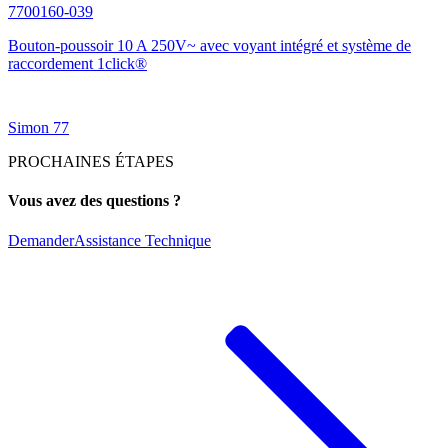
7700160-039
Bouton-poussoir 10 A 250V~ avec voyant intégré et système de
raccordement 1click®
Simon 77
PROCHAINES ÉTAPES
Vous avez des questions ?
Demander
Assistance Technique