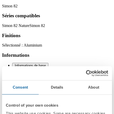
Simon 82
Séries compatibles
Simon 82 Nature
Simon 82
Finitions
Sélectionné :
Aluminium
Informations
Informations de base
Consent
Details
About
Informations techniques
Control of your own cookies
This website use cookies. Some are necessary cookies