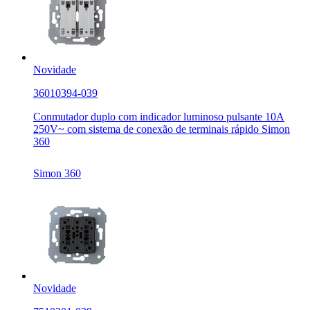
Novidade
36010394-039
Conmutador duplo com indicador luminoso pulsante 10A
250V~ com sistema de conexão de terminais rápido Simon
360
Simon 360
Novidade