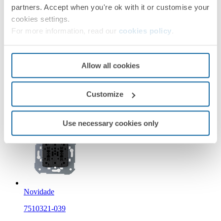
partners. Accept when you're ok with it or customise your
cookies settings.
For more information, read our
cookies policy
.
Novidade
36010393-039
Allow all cookies
Botão duplo com indicador luminoso 10A 250V~ com
sistema de conexão rápida Simon 360
Customize
Simon 360
Use necessary cookies only
Novidade
7510321-039