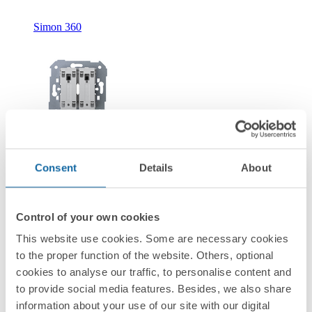
Simon 360
Novidade
36010396-039
Consent
Details
About
Pulsador duplo momentâneo 10A 250V~ conexão rápida
Simon 360
Control of your own cookies
This website use cookies. Some are necessary cookies
Simon 360
to the proper function of the website. Others, optional
cookies to analyse our traffic, to personalise content and
to provide social media features. Besides, we also share
information about your use of our site with our digital