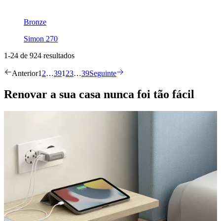
Bronze
Simon 270
1-24 de 924 resultados
Anterior
1
2
…
39
1
2
3
…
39
Seguinte
Renovar a sua casa nunca foi tão fácil