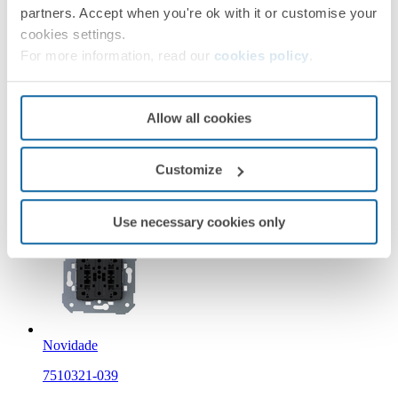
partners. Accept when you're ok with it or customise your
cookies settings.
For more information, read our
cookies policy
.
Novidade
36010393-039
Allow all cookies
Botão duplo com indicador luminoso 10A 250V~ com
sistema de conexão rápida Simon 360
Customize
Simon 360
Use necessary cookies only
Novidade
7510321-039