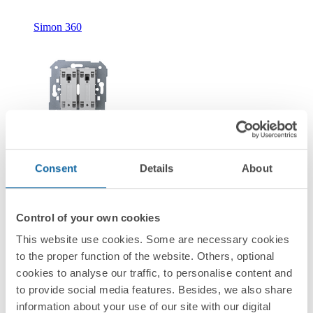
Simon 360
Novidade
36010396-039
Consent
Details
About
Pulsador duplo momentâneo 10A 250V~ conexão rápida
Simon 360
Control of your own cookies
This website use cookies. Some are necessary cookies
Simon 360
to the proper function of the website. Others, optional
cookies to analyse our traffic, to personalise content and
to provide social media features. Besides, we also share
information about your use of our site with our digital