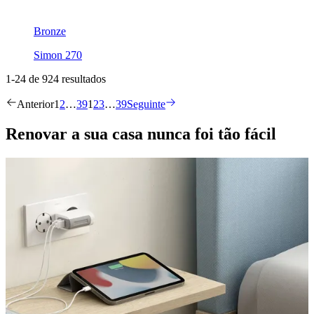
Bronze
Simon 270
1-24 de 924 resultados
Anterior
1
2
…
39
1
2
3
…
39
Seguinte
Renovar a sua casa nunca foi tão fácil