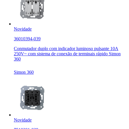
Novidade
36010394-039
Conmutador duplo com indicador luminoso pulsante 10A
250V~ com sistema de conexão de terminais rápido Simon
360
Simon 360
Novidade