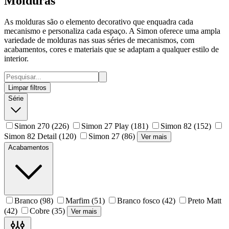
Molduras
As molduras são o elemento decorativo que enquadra cada
mecanismo e personaliza cada espaço. A Simon oferece uma ampla
variedade de molduras nas suas séries de mecanismos, com
acabamentos, cores e materiais que se adaptam a qualquer estilo de
interior.
Limpar filtros
Série
Simon 270
(226)
Simon 27 Play
(181)
Simon 82
(152)
Simon 82 Detail
(120)
Simon 27
(86)
Ver mais
Acabamentos
Branco
(98)
Marfim
(51)
Branco fosco
(42)
Preto Matt
(42)
Cobre
(35)
Ver mais