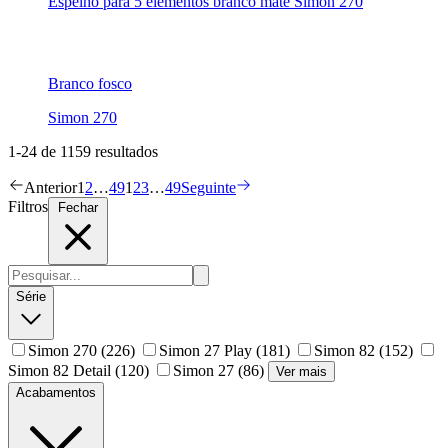
Espelho para 5 elementos branco mate Simon 270
Branco fosco
Simon 270
1-24 de 1159 resultados
Anterior
1
2
…
49
1
2
3
…
49
Seguinte
Filtros
Fechar
Série
Simon 270
(226)
Simon 27 Play
(181)
Simon 82
(152)
Simon 82 Detail
(120)
Simon 27
(86)
Ver mais
Acabamentos