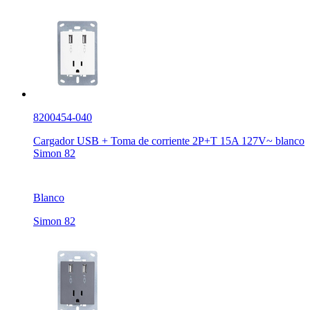
8200454-040
Cargador USB + Toma de corriente 2P+T 15A 127V~ blanco
Simon 82
Blanco
Simon 82