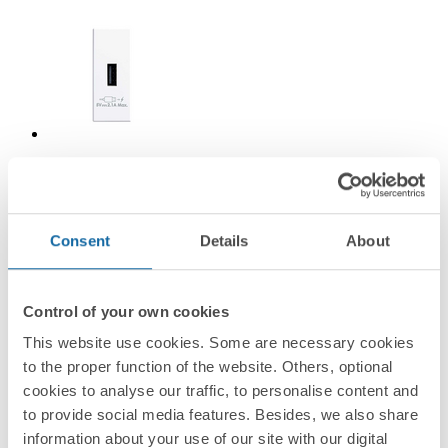
8201097-060
Cargador USB de 1 módulo 2.1A 5V~ blanco Simon 82
Consent
Details
About
Blanco
Control of your own cookies
Simon 82
This website use cookies. Some are necessary cookies
to the proper function of the website. Others, optional
cookies to analyse our traffic, to personalise content and
to provide social media features. Besides, we also share
information about your use of our site with our digital