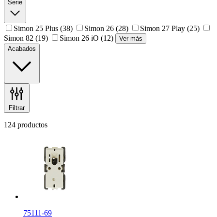
Serie
Simon 25 Plus
(38)
Simon 26
(28)
Simon 27 Play
(25)
Simon 82
(19)
Simon 26 iO
(12)
Ver más
Acabados
Filtrar
124 productos
75111-69