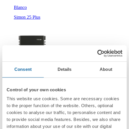
Blanco
Simon 25 Plus
Consent
Details
About
25104-38
Interruptor de 2 vías con visor 16A 127V grafito Simon 25
Plus
Control of your own cookies
This website use cookies. Some are necessary cookies
Grafito
to the proper function of the website. Others, optional
cookies to analyse our traffic, to personalise content and
Simon 25 Plus
to provide social media features. Besides, we also share
information about your use of our site with our digital