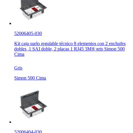
52006405-030
Kit caja suelo regulable técnico 8 elementos con 2 enchufes
dobles ,1 SAI doble, 2 placas 1 RJ45 3M® gris Simon 500
Cima
Gris
Simon 500 Cima
52006404-030