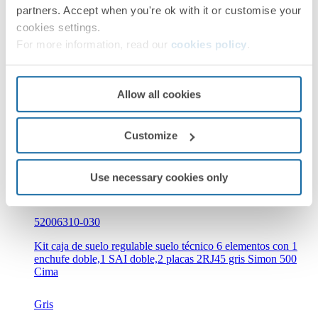
partners. Accept when you're ok with it or customise your
Caja de suelo regulable para 8 elementos en instalación de
suelo técnico gris Simon 500 Cima
cookies settings.
For more information, read our
cookies policy
.
Gris
Simon 500 Cima
Allow all cookies
Customize
Use necessary cookies only
52006310-030
Kit caja de suelo regulable suelo técnico 6 elementos con 1
enchufe doble,1 SAI doble,2 placas 2RJ45 gris Simon 500
Cima
Gris