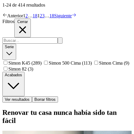
1-24 de 414 resultados
Anterior
1
2
…
18
1
2
3
…
18
Siguiente
Filtros
Cerrar
Serie
Simon K45
(289)
Simon 500 Cima
(113)
Simon Cima
(9)
Simon 82
(3)
Acabados
Ver resultados
Borrar filtros
Renovar tu casa nunca había sido tan
fácil