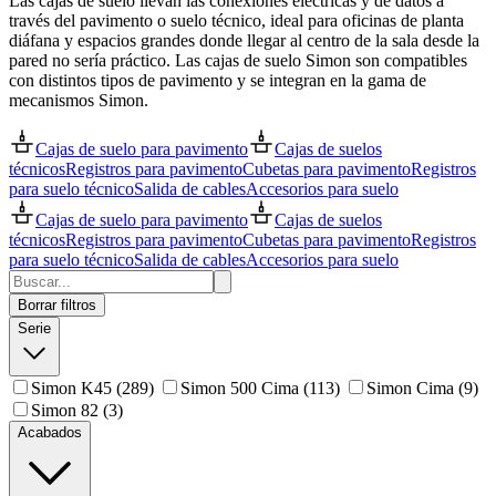
Las cajas de suelo llevan las conexiones eléctricas y de datos a
través del pavimento o suelo técnico, ideal para oficinas de planta
diáfana y espacios grandes donde llegar al centro de la sala desde la
pared no sería práctico. Las cajas de suelo Simon son compatibles
con distintos tipos de pavimento y se integran en la gama de
mecanismos Simon.
Cajas de suelo para pavimento
Cajas de suelos
técnicos
Registros para pavimento
Cubetas para pavimento
Registros
para suelo técnico
Salida de cables
Accesorios para suelo
Cajas de suelo para pavimento
Cajas de suelos
técnicos
Registros para pavimento
Cubetas para pavimento
Registros
para suelo técnico
Salida de cables
Accesorios para suelo
Borrar filtros
Serie
Simon K45
(289)
Simon 500 Cima
(113)
Simon Cima
(9)
Simon 82
(3)
Acabados